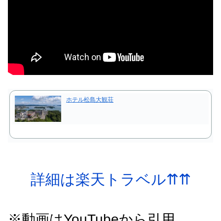
ホテル松島大観荘
詳細は楽天トラベル⇈⇈
※動画はYouTubeから引用