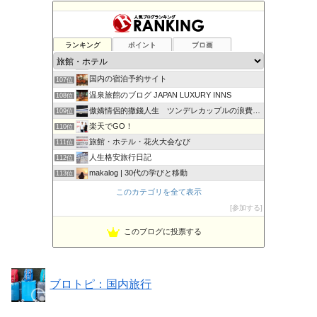
Beginner Mileage
103位
TREASURE DIARY
104位
ランキング
ポイント
ブロ画
日本全国温泉地マップ データベース
105位
温泉行こか
106位
国内の宿泊予約サイト
107位
温泉旅館のブログ JAPAN LUXURY INNS
108位
傲嬌情侶的撒錢人生 ツンデレカップルの浪費人生
109位
楽天でGO！
110位
旅館・ホテル・花火大会なび
111位
人生格安旅行日記
112位
makalog | 30代の学びと移動
113位
高級ホテル
114位
このカテゴリを全て表示
天然温泉｜ホテル函館ひろめ荘ブログ＠北海道
115位
参加する
Mayuの北海道温泉巡り
116位
このブログに投票する
旅行でときめく!Spark Joy旅24
117位
ブロトピ：国内旅行