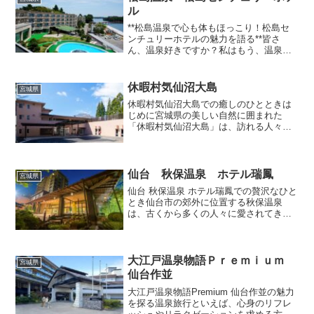
ル
**松島温泉で心も体もほっこり！松島セ
ンチュリーホテルの魅力を語る**皆さ
ん、温泉好きですか？私はもう、温泉が
恋人レベルで大好きです。そんな温泉ラ
バーな私が今回訪れたのは、宮城県松島
にある「松島温泉 松島センチュリーホテ
休暇村気仙沼大島
宮城県
ル」。名前からしてち...
休暇村気仙沼大島での癒しのひとときは
じめに宮城県の美しい自然に囲まれた
「休暇村気仙沼大島」は、訪れる人々に
心安らぐ時間を提供するリゾート施設で
す。ここでは、都会の喧騒を忘れ、自然
の中でリラックスしたひとときを過ごす
ことができます。今回は、休...
仙台 秋保温泉 ホテル瑞鳳
宮城県
仙台 秋保温泉 ホテル瑞鳳での贅沢なひと
とき仙台市の郊外に位置する秋保温泉
は、古くから多くの人々に愛されてきた
温泉地です。特にその中でも「ホテル瑞
鳳」は、一流のサービスと施設を提供す
ることで知られています。今回は、そん
なホテル瑞鳳での滞在に...
大江戸温泉物語Ｐｒｅｍｉｕｍ
宮城県
仙台作並
大江戸温泉物語Premium 仙台作並の魅力
を探る温泉旅行といえば、心身のリフレ