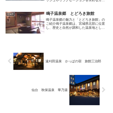
ッシュやリラクゼーションを求める方々
にとって重要な選択肢の一つです。今回
ご紹介するのは、「大江戸温泉物語
Premium 仙台作並」です。この施設は、
鳴子温泉郷 とどろき旅館
宮城県
宮城県仙台市...
鳴子温泉郷の魅力と「とどろき旅館」の
ご紹介鳴子温泉郷は、宮城県北部に位置
し、歴史と自然が調和した温泉地として
知られています。約千年の歴史を持つこ
の温泉郷は、五つの異なる温泉地から構
成されており、それぞれが独自の魅力を
持っています。特に、豊富...
遠刈田温泉 かっぱの宿 旅館三治郎
仙台 秋保温泉 華乃湯