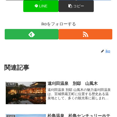
LINE
コピー
ikoをフォローする
iko
関連記事
遠刈田温泉 別邸 山風木
宮城県
遠刈田温泉 別邸 山風木の魅力遠刈田温泉
は、宮城県蔵王町に位置する歴史ある温
泉地として、多くの観光客に親しまれて
います。その中でも、特に注目を集めて
いるのが「別邸 山風木」です。この施設
は、静寂な自然に囲まれた贅沢な空間
で、訪れる人々に心地...
松島温泉 松島センチュリーホテ
宮城県