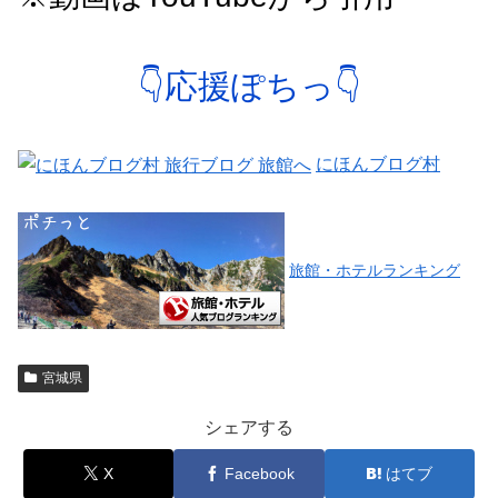
👇応援ぽちっ👇
にほんブログ村
旅館・ホテルランキング
宮城県
シェアする
X
Facebook
はてブ