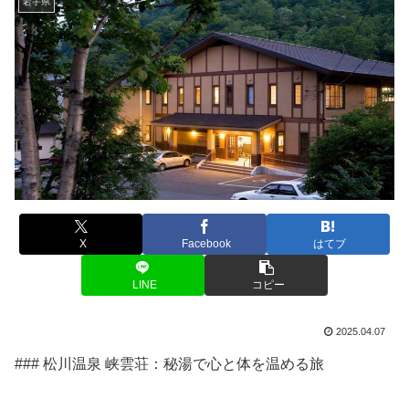
岩手県
X
Facebook
はてブ
LINE
コピー
2025.04.07
### 松川温泉 峡雲荘：秘湯で心と体を温める旅