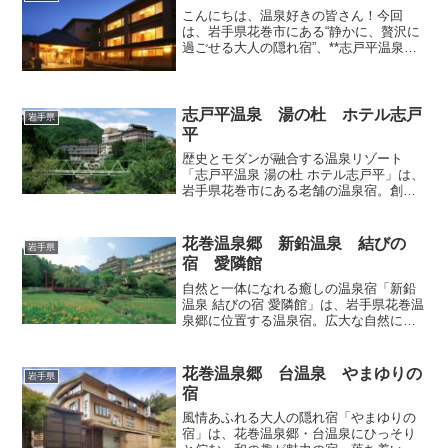
こんにちは、温泉好きの皆さん！今回
は、岩手県花巻市にある“静かに、贅沢に
過ごせる大人の隠れ宿”、**志戸平温泉
「游泉 志だて」**をご紹介します。全室
露天風呂付き、渓流のせせらぎをBGM
に、ただただ癒される時間。日常を忘れ
て、自分をリセット...
志戸平温泉 湯の杜 ホテル志戸
岩手県
平
歴史とモダンが融合する温泉リゾート
「志戸平温泉 湯の杜 ホテル志戸平」は、
岩手県花巻市にある老舗の温泉宿。創業
から300年以上の歴史を誇りながらも、モ
ダンな施設と豊富な湯量を活かした多彩
な温泉が楽しめる温泉リゾートです。開
花巻温泉郷 新鉛温泉 結びの
岩手県
放感あふれる館内館...
宿 愛隣館
自然と一体になれる癒しの温泉宿「新鉛
温泉 結びの宿 愛隣館」は、岩手県花巻温
泉郷に位置する温泉宿。広大な自然に囲
まれた環境で、3つの源泉から湧き出る温
泉を楽しめるのが特徴です。家族旅行や
カップル、グループでの宿泊にも最適
花巻温泉郷 台温泉 やまゆりの
岩手県
な、心温まるおもてな...
宿
風情あふれる大人の隠れ宿「やまゆりの
宿」は、花巻温泉郷・台温泉にひっそり