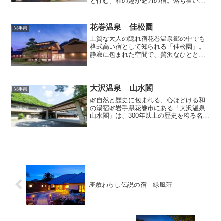
と佇む、和の趣が魅力の宿。落ち着いた
雰囲気の中で、源泉かけ流しの温泉と地
元食材を活かした美食を堪能できます。
趣ある和の客室客室は全て和の趣を大切
花巻温泉 佳松園
岩手県
にした造りで、畳の香りが...
上質な大人の隠れ宿花巻温泉郷の中でも
格式高い宿として知られる「佳松園」。
静寂に包まれた空間で、贅沢なひととき
を過ごせます。洗練されたおもてなし
と、極上の温泉、美食が魅力です。風格
ある客室和の趣を大切にした上品な客室
が揃い、ゆったりとした時間...
大沢温泉 山水閣
岩手県
🌿自然と歴史に包まれる、心ほどける和
の湯宿🌿岩手県花巻市にある「大沢温泉
山水閣」は、300年以上の歴史を誇る名
湯・大沢温泉の一角に佇む、落ち着いた
大人のための和風旅館です。渓流沿いに
広がる静かな空間、四季を映す絶景の露
天風呂、そして地元の...
座敷わらし伝説の宿 緑風荘