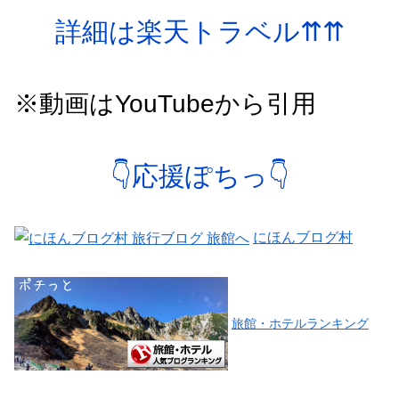
詳細は楽天トラベル⇈⇈
※動画はYouTubeから引用
👇応援ぽちっ👇
にほんブログ村
旅館・ホテルランキング