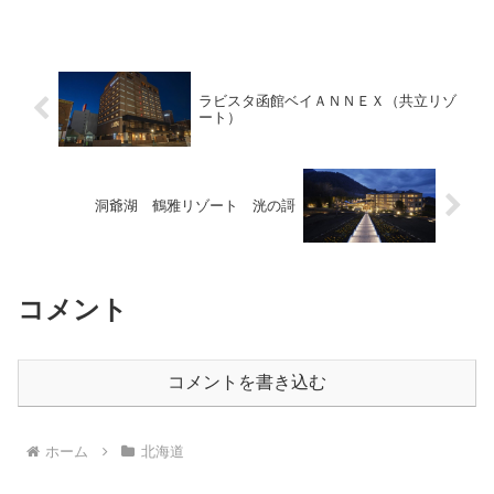
イドヴィラ翠明閣」をご紹介します。名
前からしてもう高級感が漂っていますよ
ね？でも、ただの高級リ...
ラビスタ函館ベイＡＮＮＥＸ（共立リゾ
ート）
洞爺湖 鶴雅リゾート 洸の謌
コメント
コメントを書き込む
ホーム
北海道