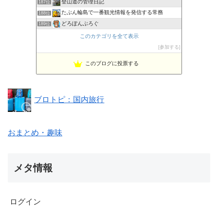
登山道の管理日記
187位
たぶん輪島で一番観光情報を発信する常務
188位
どろぽんぶろぐ
189位
hobowiseブログ
190位
このカテゴリを全て表示
GOOD LIFE★GOOD DAY
191位
参加する
温泉ジャーニー Hot spring Journey
192位
このブログに投票する
北海道知床 世界自然遺産の宿 しれとこ村ブログ
193位
ブロトピ：国内旅行
おまとめ・趣味
メタ情報
ログイン