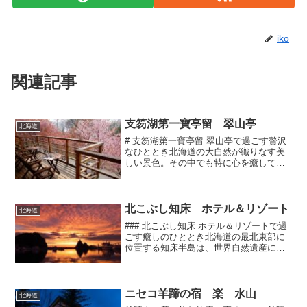
iko
関連記事
支笏湖第一寶亭留 翠山亭
北海道
# 支笏湖第一寶亭留 翠山亭で過ごす贅沢
なひととき北海道の大自然が織りなす美
しい景色。その中でも特に心を癒してく
れる場所の一つが、支笏湖です。この湖
は透明度が高く、四季折々の表情を楽し
むことができることで知られています。
そして、この支笏湖の...
北こぶし知床 ホテル＆リゾート
北海道
### 北こぶし知床 ホテル＆リゾートで過
ごす癒しのひととき北海道の最北東部に
位置する知床半島は、世界自然遺産にも
登録されている美しい自然と豊かな生態
系で知られています。この地を訪れる際
にぜひ泊まりたい宿泊施設が「北こぶし
知床 ホテル＆リゾ...
ニセコ羊蹄の宿 楽 水山
北海道