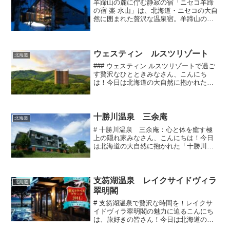
羊蹄山の麓に佇む静寂の宿「ニセコ羊蹄
の宿 楽 水山」は、北海道・ニセコの大自
然に囲まれた贅沢な温泉宿。羊蹄山の絶
景を望むことができ、四季折々の美しい
風景とともに、心安らぐひとときを提供
してくれます。和モダンな落ち着いた館
内館内は洗練された和...
ウェスティン ルスツリゾート
北海道
### ウェスティン ルスツリゾートで過ご
す贅沢なひとときみなさん、こんにち
は！今日は北海道の大自然に抱かれた隠
れ家的リゾート、「ウェスティン ルスツ
リゾート」をご紹介します。名前を聞い
ただけで、なんだか高級感が漂ってきま
せんか？そうなんで...
十勝川温泉 三余庵
北海道
# 十勝川温泉 三余庵：心と体を癒す極
上の隠れ家みなさん、こんにちは！今日
は北海道の大自然に抱かれた「十勝川温
泉 三余庵」についてご紹介します。名
前からして、すでに風情たっぷりじゃな
いですか？「三余庵」って、なんだか俳
句でも詠みたくなるよう...
支笏湖温泉 レイクサイドヴィラ
北海道
翠明閣
# 支笏湖温泉で贅沢な時間を！レイクサ
イドヴィラ翠明閣の魅力に迫るこんにち
は、旅好きの皆さん！今日は北海道の大
自然に包まれた「支笏湖温泉 レイクサ