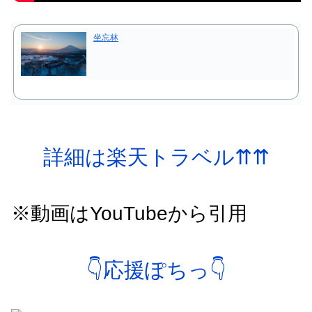
坐忘林
詳細は楽天トラベル⇈⇈
※動画はYouTubeから引用
👇応援ぽちっ👇