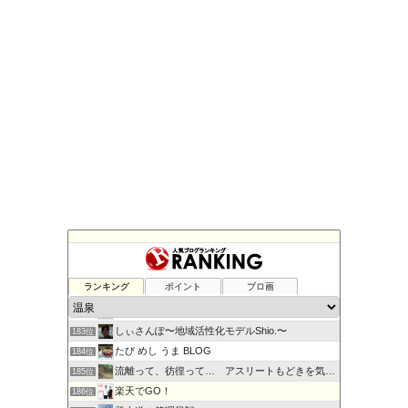
国内の宿泊予約サイト
179位
キャンピングカーでお出かけ
180位
ランキング
ポイント
ブロ画
九州！旅と趣味日記
181位
村三番のブログ
182位
しぃさんぽ〜地域活性化モデルShio.〜
183位
たび めし うま BLOG
184位
流離って、彷徨って… アスリートもどきを気取る
185位
楽天でGO！
186位