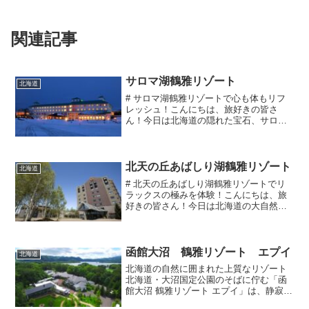
関連記事
サロマ湖鶴雅リゾート
北海道
# サロマ湖鶴雅リゾートで心も体もリフ
レッシュ！こんにちは、旅好きの皆さ
ん！今日は北海道の隠れた宝石、サロマ
湖鶴雅リゾートについて語りたいと思い
ます。え？まだ行ったことがない？それ
は人生の半分を損してますよ！（ちょっ
と大げさだけど、まあそん...
北天の丘あばしり湖鶴雅リゾート
北海道
# 北天の丘あばしり湖鶴雅リゾートでリ
ラックスの極みを体験！こんにちは、旅
好きの皆さん！今日は北海道の大自然に
抱かれた、ちょっと特別なリゾートをご
紹介します。その名も **「北天の丘あば
しり湖鶴雅リゾート」**。名前からし
て、すでに高級感と...
函館大沼 鶴雅リゾート エプイ
北海道
北海道の自然に囲まれた上質なリゾート
北海道・大沼国定公園のそばに佇む「函
館大沼 鶴雅リゾート エプイ」は、静寂と
自然の美しさを満喫できる隠れ家的なリ