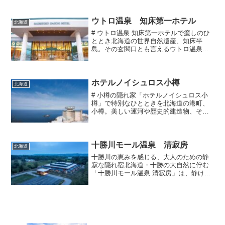
ゾートです。四季折々の景観が楽しめ、
都会の喧騒を忘れさせてくれる癒しの空
間が広がっています。...
ウトロ温泉 知床第一ホテル
北海道
# ウトロ温泉 知床第一ホテルで癒しのひ
ととき北海道の世界自然遺産、知床半
島。その玄関口とも言えるウトロ温泉
は、美しい自然と温泉が融合した魅力的
なエリアです。今回は、その中でも特に
人気の高い「知床第一ホテル」をご紹介
します。## 知床第一ホ...
ホテルノイシュロス小樽
北海道
# 小樽の隠れ家「ホテルノイシュロス小
樽」で特別なひとときを北海道の港町、
小樽。美しい運河や歴史的建造物、そし
て新鮮な海の幸で知られるこの街には、
訪れる人々を魅了する多くのスポットが
あります。その中でも、特別な時間を過
ごしたい方におすすめし...
十勝川モール温泉 清寂房
北海道
十勝川の恵みを感じる、大人のための静
寂な隠れ宿北海道・十勝の大自然に佇む
「十勝川モール温泉 清寂房」は、静けさ
と贅沢を追求した大人のための隠れ宿で
す。十勝川温泉特有の植物性モール温泉
を堪能しながら、心安らぐひとときを過
ごせる極上の空間。喧騒...