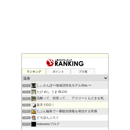
国内の宿泊予約サイト
177位
キャンピングカーでお出かけ
178位
ランキング
ポイント
ブロ画
九州！旅と趣味日記
179位
村三番のブログ
180位
しぃさんぽ〜地域活性化モデルShio.〜
181位
たび めし うま BLOG
182位
流離って、彷徨って… アスリートもどきを気取る
183位
楽天でGO！
184位
たぶん輪島で一番観光情報を発信する常務
185位
どろぽんぶろぐ
186位
hobowiseブログ
187位