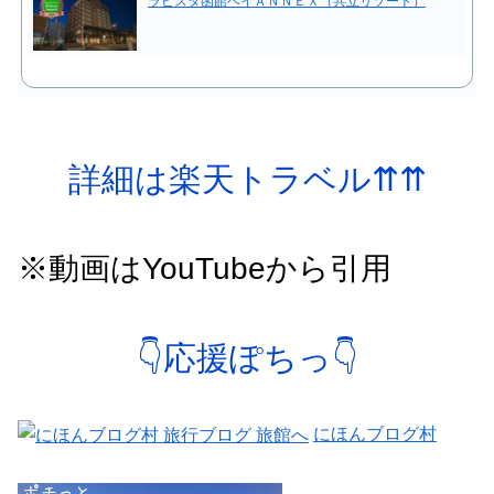
ラビスタ函館ベイＡＮＮＥＸ（共立リゾート）
詳細は楽天トラベル⇈⇈
※動画はYouTubeから引用
👇応援ぽちっ👇
にほんブログ村