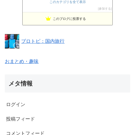
GOOD LIFE★GOOD DAY
188位
このカテゴリを全て表示
登山道の管理日記
189位
参加する
北海道知床 世界自然遺産の宿 しれとこ村ブログ
190位
このブログに投票する
「四季の宿 さひめ野」歳時記
191位
ブロトピ：国内旅行
おまとめ・趣味
メタ情報
ログイン
投稿フィード
コメントフィード