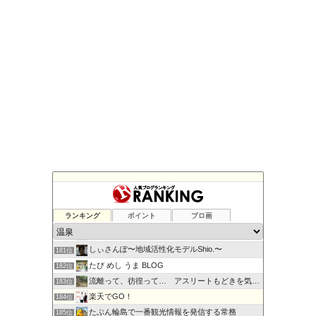
国内の宿泊予約サイト
177位
キャンピングカーでお出かけ
178位
ランキング
ポイント
ブロ画
九州！旅と趣味日記
179位
村三番のブログ
180位
しぃさんぽ〜地域活性化モデルShio.〜
181位
たび めし うま BLOG
182位
流離って、彷徨って… アスリートもどきを気取る
183位
楽天でGO！
184位
たぶん輪島で一番観光情報を発信する常務
185位