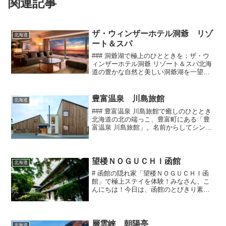
関連記事
ザ・ウィンザーホテル洞爺 リゾ
北海道
ート＆スパ
### 洞爺湖で極上のひとときを：ザ・ウ
ィンザーホテル洞爺 リゾート＆スパ北海
道の豊かな自然と美しい洞爺湖を一望で
きる場所に佇む「ザ・ウィンザーホテル
洞爺 リゾート＆スパ」。このホテルは、
贅沢なひとときを求める方々にとって、
豊富温泉 川島旅館
北海道
まさに理想的なリ...
### 豊富温泉 川島旅館で癒しのひととき
北海道の北の端っこ、豊富町にある「豊
富温泉 川島旅館」。名前からしてシンプ
ルで親しみやすい感じが漂っています
が、実際に訪れてみると、その魅力にど
っぷり浸かること間違いなし！今回は、
この素敵な温泉旅館...
望楼ＮＯＧＵＣＨＩ函館
北海道
# 函館の隠れ家「望楼ＮＯＧＵＣＨＩ函
館」で極上ステイを体験！みなさん、こ
んにちは！今日は、函館のとびきり素敵
な宿泊スポットをご紹介します。その名
も「望楼ＮＯＧＵＣＨＩ函館」。名前か
らしてなんだかおしゃれな香りが漂って
いますよね。ええ、そう...
層雲峡 朝陽亭
北海道