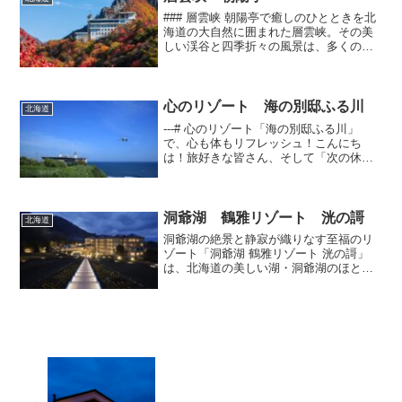
### 層雲峡 朝陽亭で癒しのひとときを北
海道の大自然に囲まれた層雲峡。その美
しい渓谷と四季折々の風景は、多くの観
光客を魅了しています。そんな層雲峡の
中でも、特におすすめしたいのが「朝陽
亭」という温泉宿です。#### 自然と調和
した贅沢な空...
心のリゾート 海の別邸ふる川
北海道
---# 心のリゾート「海の別邸ふる川」
で、心も体もリフレッシュ！こんにち
は！旅好きな皆さん、そして「次の休み
どこ行こうかな〜」と悩んでいるそこの
あなた！今日は、北海道の隠れた宝石と
も言えるリゾート、「海の別邸ふる川」
をご紹介します。ちょっ...
洞爺湖 鶴雅リゾート 洸の謌
北海道
洞爺湖の絶景と静寂が織りなす至福のリ
ゾート「洞爺湖 鶴雅リゾート 洸の謌」
は、北海道の美しい湖・洞爺湖のほとり
に佇むラグジュアリーな温泉リゾート。
湖畔に広がる開放的な景色と、洗練され
た和モダンな空間が調和し、訪れる人々
に極上の癒しを提供して...