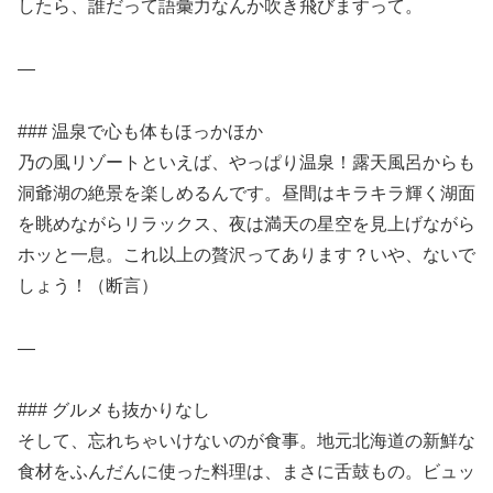
したら、誰だって語彙力なんか吹き飛びますって。
—
### 温泉で心も体もほっかほか
乃の風リゾートといえば、やっぱり温泉！露天風呂からも
洞爺湖の絶景を楽しめるんです。昼間はキラキラ輝く湖面
を眺めながらリラックス、夜は満天の星空を見上げながら
ホッと一息。これ以上の贅沢ってあります？いや、ないで
しょう！（断言）
—
### グルメも抜かりなし
そして、忘れちゃいけないのが食事。地元北海道の新鮮な
食材をふんだんに使った料理は、まさに舌鼓もの。ビュッ