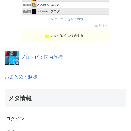
どろぽんぶろぐ
186位
hobowiseブログ
187位
GOOD LIFE★GOOD DAY
188位
このカテゴリを全て表示
登山道の管理日記
189位
参加する
北海道知床 世界自然遺産の宿 しれとこ村ブログ
190位
このブログに投票する
「四季の宿 さひめ野」歳時記
191位
ブロトピ：国内旅行
おまとめ・趣味
メタ情報
ログイン