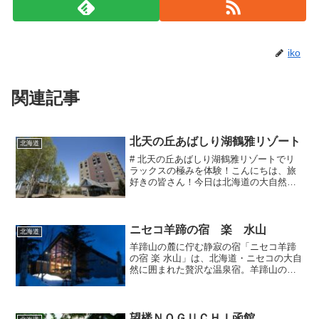
iko
関連記事
北天の丘あばしり湖鶴雅リゾート
北海道
# 北天の丘あばしり湖鶴雅リゾートでリ
ラックスの極みを体験！こんにちは、旅
好きの皆さん！今日は北海道の大自然に
抱かれた、ちょっと特別なリゾートをご
紹介します。その名も **「北天の丘あば
しり湖鶴雅リゾート」**。名前からし
て、すでに高級感と...
ニセコ羊蹄の宿 楽 水山
北海道
羊蹄山の麓に佇む静寂の宿「ニセコ羊蹄
の宿 楽 水山」は、北海道・ニセコの大自
然に囲まれた贅沢な温泉宿。羊蹄山の絶
景を望むことができ、四季折々の美しい
風景とともに、心安らぐひとときを提供
してくれます。和モダンな落ち着いた館
内館内は洗練された和...
望楼ＮＯＧＵＣＨＩ函館