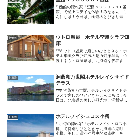
北海道
# 函館の隠れ家「望楼ＮＯＧＵＣＨＩ函
館」で極上ステイを体験！みなさん、こ
んにちは！今日は、函館のとびきり素敵
な宿泊スポットをご紹介します。その名
も「望楼ＮＯＧＵＣＨＩ函館」。名前か
らしてなんだかおしゃれな香りが漂って
いますよね。ええ、そう...
ウトロ温泉 ホテル季風クラブ知
北海道
床
### ウトロ温泉で癒しのひとときを：ホ
テル季風クラブ知床の魅力知床半島に位
置するウトロ温泉は、北海道を代表する
温泉地の一つ。その美しい自然と豊かな
温泉資源は、多くの観光客を魅了してい
ます。そんなウトロ温泉の中でも、特に
洞爺湖万世閣ホテルレイクサイド
北海道
注目したいのが「ホテ...
テラス
### 洞爺湖万世閣ホテルレイクサイドテ
ラスで癒しのひとときをこんにちは！今
日は、北海道の美しい観光地、洞爺湖に
ある「洞爺湖万世閣ホテルレイクサイド
テラス」についてご紹介します。自然豊
かなロケーションと心温まるおもてなし
ホテルノイシュロス小樽
北海道
が魅力のこのホテルは...
# 小樽の隠れ家「ホテルノイシュロス小
樽」で特別なひとときを北海道の港町、
小樽。美しい運河や歴史的建造物、そし