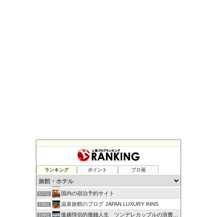
Beginner Mileage
103位
F. MIKA（藤原美香）の楽天さんのショッピングを楽しむ！
104位
ランキング
ポイント
ブロ画
日本全国温泉地マップ データベース
105位
温泉行こか
106位
国内の宿泊予約サイト
107位
温泉旅館のブログ JAPAN LUXURY INNS
108位
傲嬌情侶的撒錢人生 ツンデレカップルの浪費人生
109位