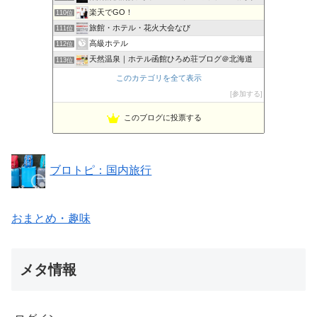
楽天でGO！
110位
旅館・ホテル・花火大会なび
111位
高級ホテル
112位
天然温泉｜ホテル函館ひろめ荘ブログ＠北海道
113位
Mayuの北海道温泉巡り
114位
このカテゴリを全て表示
旅行でときめく!Spark Joy旅24
115位
参加する
きままにセブンティ
116位
このブログに投票する
りょうくんの旅日記
117位
ブロトピ：国内旅行
おまとめ・趣味
メタ情報