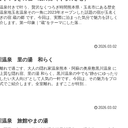
温泉付きで叶う、贅沢なくつろぎ時間熊本県・玉名市にある歴史
温泉地玉名温泉その一角に2023年オープンした話題の宿が玉名く
ぎの宿 蔵の郷 です。今回は、実際に泊まった気分で魅力を詳しく
介します。第一印象｜“蔵”をテーマにした落...
2026.03.02
川温泉 里の湯 和らく
離れで過ごす、大人の隠れ家温泉熊本・阿蘇の奥座敷黒川温泉 に
上質な隠れ宿、里の湯 和らく。黒川温泉の中でも“静かにゆったり
したい大人向け”として人気の一軒です。今回は、その魅力をブロ
式でご紹介します。全室離れ。まずここが特別...
2026.03.02
川温泉 旅館やまの湯