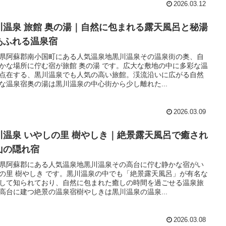
2026.03.12
川温泉 旅館 奥の湯｜自然に包まれる露天風呂と秘湯
あふれる温泉宿
県阿蘇郡南小国町にある人気温泉地黒川温泉その温泉街の奥、自
かな場所に佇む宿が旅館 奥の湯 です。広大な敷地の中に多彩な温
点在する、黒川温泉でも人気の高い旅館。渓流沿いに広がる自然
な温泉宿奥の湯は黒川温泉の中心街から少し離れた...
2026.03.09
川温泉 いやしの里 樹やしき｜絶景露天風呂で癒され
山の隠れ宿
県阿蘇郡にある人気温泉地黒川温泉その高台に佇む静かな宿がい
の里 樹やしき です。黒川温泉の中でも「絶景露天風呂」が有名な
して知られており、自然に包まれた癒しの時間を過ごせる温泉旅
高台に建つ絶景の温泉宿樹やしきは黒川温泉の温泉...
2026.03.08