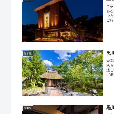
全室
ある
つろ
ご紹
黒
熊本県
全室
ある
過ご
グ形
黒
熊本県