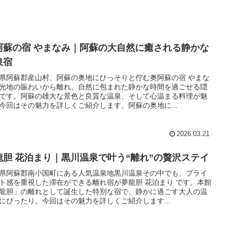
阿蘇の宿 やまなみ｜阿蘇の大自然に癒される静かな
泉宿
県阿蘇郡産山村、阿蘇の奥地にひっそりと佇む奥阿蘇の宿 やまな
光地の賑わいから離れ、自然に包まれた静かな時間を過ごせる隠
です。阿蘇の雄大な景色と良質な温泉、そして心温まる料理が魅
今回はその魅力を詳しくご紹介します。阿蘇の奥地に...
2026.03.21
龍胆 花泊まり｜黒川温泉で叶う“離れ”の贅沢ステイ
県阿蘇郡南小国町にある人気温泉地黒川温泉その中でも、プライ
ト感を重視した滞在ができる離れ宿が夢龍胆 花泊まり です。本館
龍胆」の離れとして誕生した特別な宿で、静かに過ごす大人の温
にぴったり。今回はその魅力を詳しくご紹介します...