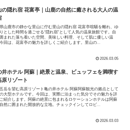
山の隠れ宿 花富亭｜山鹿の自然に癒される大人の温
宿
県山鹿市の静かな里山に佇む里山の隠れ宿 花富亭喧騒を離れ、ゆ
りとした時間を過ごせる“隠れ宿”として人気の温泉旅館です。自
囲まれた落ち着いた空間、美味しい料理、そして肌に優しい温
今回は、花富亭の魅力を詳しくご紹介します。里山の...
2026.03.05
の井ホテル 阿蘇｜絶景と温泉、ビュッフェを満喫す
高原リゾート
五岳を望む高原リゾート亀の井ホテル 阿蘇阿蘇観光の拠点として
の大型ホテルです。今回は、実際に泊まった気分でその魅力を詳
ご紹介します。阿蘇の絶景に包まれるロケーションホテルは阿蘇
自然に囲まれた開放的な立地。チェックインしてロビ...
2026.03.03