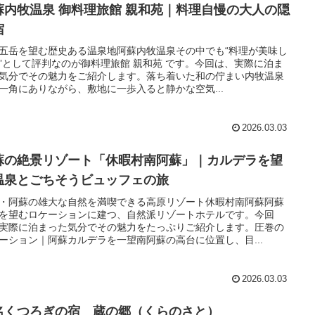
蘇内牧温泉 御料理旅館 親和苑｜料理自慢の大人の隠
宿
五岳を望む歴史ある温泉地阿蘇内牧温泉その中でも“料理が美味し
”として評判なのが御料理旅館 親和苑 です。今回は、実際に泊ま
気分でその魅力をご紹介します。落ち着いた和の佇まい内牧温泉
一角にありながら、敷地に一歩入ると静かな空気...
2026.03.03
蘇の絶景リゾート「休暇村南阿蘇」｜カルデラを望
温泉とごちそうビュッフェの旅
・阿蘇の雄大な自然を満喫できる高原リゾート休暇村南阿蘇阿蘇
を望むロケーションに建つ、自然派リゾートホテルです。今回
実際に泊まった気分でその魅力をたっぷりご紹介します。圧巻の
ーション｜阿蘇カルデラを一望南阿蘇の高台に位置し、目...
2026.03.03
名くつろぎの宿 蔵の郷（くらのさと）