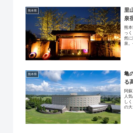
里
熊本県
泉
熊本
っく
然に
泉。
亀
熊本県
る
阿蘇
人気
しく
の大