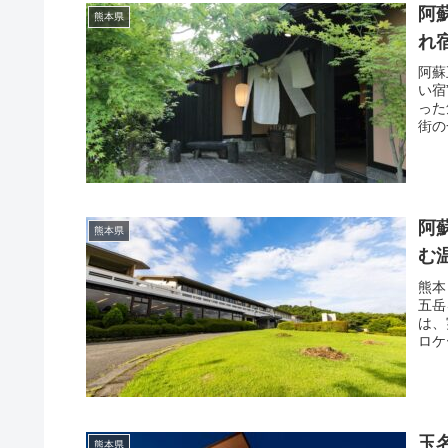
阿
熊本県
れ
阿蘇
い宿
った
街の
阿
熊本県
む
熊本
五岳
は、
ロケ
玉
熊本県