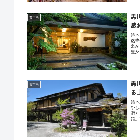
黒
熊本県
感
熊本
然豊
泉が
豊か
黒
熊本県
る
熊本
やし
宿と
館。