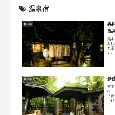
温泉宿
奥
熊本県
温
熊本
み観
れ宿
力。
夢
熊本県
熊本
ベー
「夢
泉旅