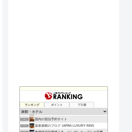
Beginner Mileage
100位
F. MIKA（藤原美香）の楽天さんのショッピングを楽しむ！
101位
ランキング
ポイント
ブロ画
日本全国温泉地マップ データベース
102位
温泉行こか
103位
国内の宿泊予約サイト
104位
温泉旅館のブログ JAPAN LUXURY INNS
105位
傲嬌情侶的撒錢人生 ツンデレカップルの浪費人生