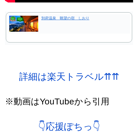
別府温泉 眺望の宿 しおり
詳細は楽天トラベル⇈⇈
※動画はYouTubeから引用
👇応援ぽちっ👇