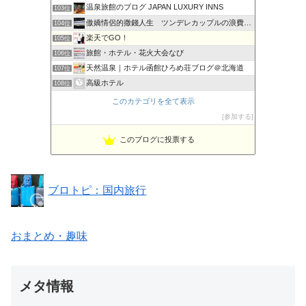
温泉旅館のブログ JAPAN LUXURY INNS
103位
傲嬌情侶的撒錢人生 ツンデレカップルの浪費人生
104位
楽天でGO！
105位
旅館・ホテル・花火大会なび
106位
天然温泉｜ホテル函館ひろめ荘ブログ＠北海道
107位
高級ホテル
108位
Mayuの北海道温泉巡り
109位
このカテゴリを全て表示
こだわり夫婦のお出かけブログ
110位
参加する
旅行でときめく!Spark Joy旅24
111位
このブログに投票する
年収1億円稼ぐ管理人の｢ホテル、旅館｣評価レビューサイト
112位
ブロトピ：国内旅行
おまとめ・趣味
メタ情報