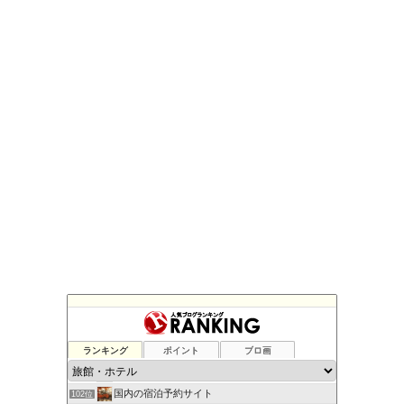
Beginner Mileage
98位
F. MIKA（藤原美香）の楽天さんのショッピングを楽しむ！
99位
ランキング
ポイント
ブロ画
日本全国温泉地マップ データベース
100位
温泉行こか
101位
国内の宿泊予約サイト
102位