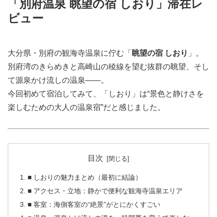
「別府温泉 眺望の宿 しおり」滞在レ
ビュー
大分県・別府の観海寺温泉に佇む「
眺望の宿 しおり
」。
別府湾のきらめきと高崎山の稜線を望む抜群の眺望、そし
て源泉かけ流しの温泉――。
今回初めて宿泊してみて、「しおり」は“景色と静けさを
楽しむための大人の温泉宿”だと感じました。
目次
■ しおりの魅力まとめ（最初に結論）
■ アクセス・立地：静かで便利な観海寺温泉エリア
■ 客室：海側客室の“絶景”がとにかくすごい