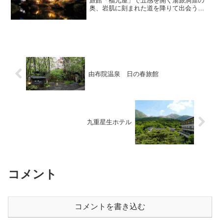
旅館「福元屋」で五感を開く湯旅洞窟の
奥、岩肌に刻まれた道を降りて出会う
湯、まるで竜宮のような湯、そして静け
さと自然に囲まれた宿。「温泉＝旅館の
浴場」という枠を飛び越えた、“原始の湯
浴み”とも言える体験...
由布院温泉 日の春旅館
九重星生ホテル
コメント
コメントを書き込む