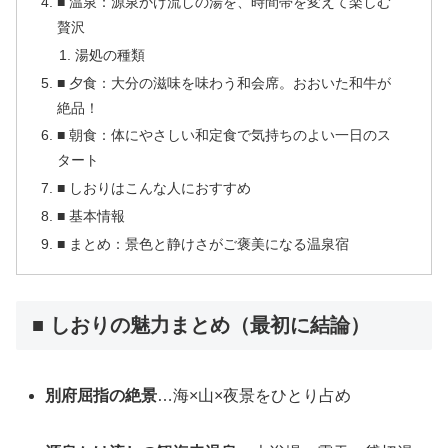
■ 温泉：源泉かけ流しの湯を、時間帯を変えて楽しむ
贅沢
湯処の種類
■ 夕食：大分の滋味を味わう和会席。おおいた和牛が
絶品！
■ 朝食：体にやさしい和定食で気持ちのよい一日のス
タート
■ しおりはこんな人におすすめ
■ 基本情報
■ まとめ：景色と静けさがご褒美になる温泉宿
■ しおりの魅力まとめ（最初に結論）
別府屈指の絶景
…海×山×夜景をひとり占め