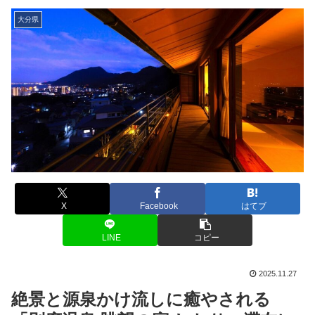
大分県
X
Facebook
はてブ
LINE
コピー
2025.11.27
絶景と源泉かけ流しに癒やされる