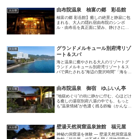
れた“特別なロケーション”九重星生ホテル
は、くじゅう連...
由布院温泉 柚富の郷 彩岳館
大分県
柚富の郷 彩岳館】癒しの絶景と静寂に包
まれる、大人の隠れ宿由布院のシンボ
ル・由布岳を真正面に望み、静けさに包
まれた高台に佇む 「柚富の郷 彩岳館（ゆ
ふのさと さいがくかん）」。にぎやかな
湯布院の中心部から少し離れた場所にあ
り、まるで“自分だ...
グランドメルキュール別府湾リゾ
大分県
ート＆スパ
海と温泉に癒やされる大人のリゾートグ
ランドメルキュール別府湾リゾート＆ス
パで満たされる“海辺の贅沢時間”「海を眺
めながらのんびりしたい」「リゾートホ
テルで心と身体を休めたい」「温泉も食
事もゆったり楽しみたい」そんな旅の理
由布院温泉 御宿 ゆふいん亭
大分県
想を叶えてくれる、癒...
“地獄めぐり”の街に静かに佇む、心ほどけ
る癒しの湯宿別府八湯の中でも、もっと
も“温泉情緒”が色濃く残る鉄輪（かんな
わ）温泉。街のあちこちから湯けむりが
立ちのぼり、まるで昔話の世界に迷い込
んだような雰囲気が魅力です。その鉄輪
温泉の中で、ひとき...
壁湯天然洞窟温泉旅館 福元屋
大分県
神秘の洞窟湯を体験 ― 壁湯天然洞窟温泉