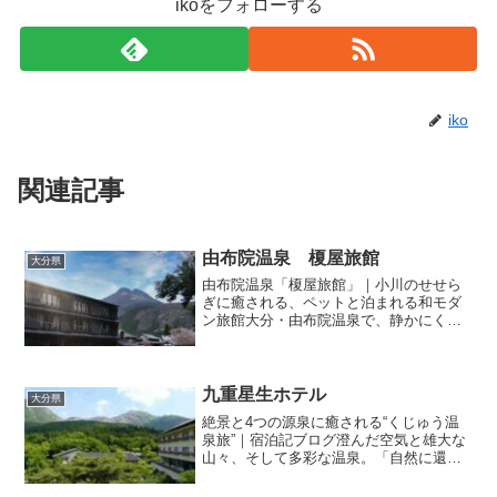
ikoをフォローする
iko
関連記事
由布院温泉 榎屋旅館
大分県
由布院温泉「榎屋旅館」｜小川のせせら
ぎに癒される、ペットと泊まれる和モダ
ン旅館大分・由布院温泉で、静かにくつ
ろげる宿を探している方へ。今回ご紹介
するのは、湯の坪街道近くに佇む 「榎屋
旅館（えのきやりょかん）」。木の温も
り溢れる和の空間、小川...
九重星生ホテル
大分県
絶景と4つの源泉に癒される“くじゅう温
泉旅”｜宿泊記ブログ澄んだ空気と雄大な
山々、そして多彩な温泉。「自然に還る
ような時間」を求める方に、心からおす
すめしたい宿です。■ 雄大な山々に囲ま